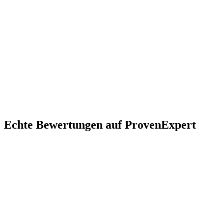
81539
81547
81549
Silberhornstraße
Alt-Giesing
Obergiesing
Untergiesing
Grünwalder Sta
Echte Bewertungen auf ProvenExpert