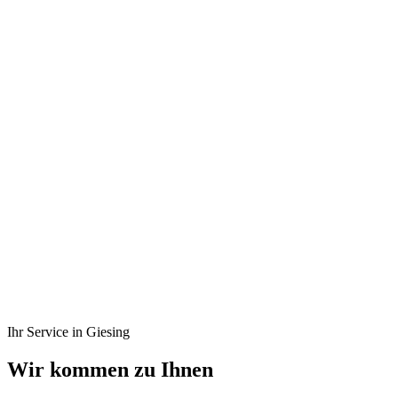
ISO 9001
Zertifiziert
Top-Bewertungen
auf ProvenExpert
Alle PLZ
81539 – 81549
Seit 1988
Meisterbetrieb
Ihr Service in Giesing
Wir kommen zu Ihnen