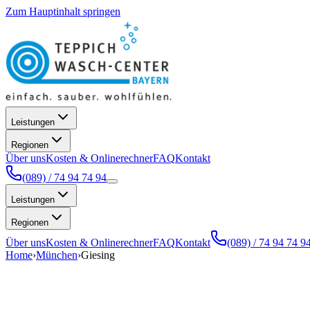
Zum Hauptinhalt springen
Leistungen
Regionen
Über uns
Kosten & Onlinerechner
FAQ
Kontakt
(089) / 74 94 74 94
Leistungen
Regionen
Über uns
Kosten & Onlinerechner
FAQ
Kontakt
(089) / 74 94 74 9
Home
›
München
›
Giesing