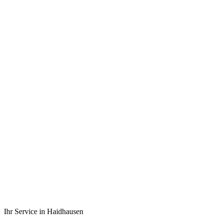
ISO 9001
Zertifiziert
Top-Bewertungen
auf ProvenExpert
Alle PLZ
81541 – 81669
Seit 1988
Meisterbetrieb
Ihr Service in Haidhausen