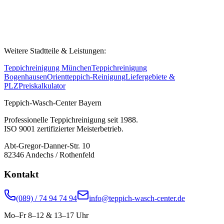
Weitere Stadtteile & Leistungen:
Teppichreinigung München
Teppichreinigung
Bogenhausen
Orientteppich-Reinigung
Liefergebiete &
PLZ
Preiskalkulator
Teppich-Wasch-Center Bayern
Professionelle Teppichreinigung seit 1988.
ISO 9001 zertifizierter Meisterbetrieb.
Abt-Gregor-Danner-Str. 10
82346 Andechs / Rothenfeld
Kontakt
(089) / 74 94 74 94
info@teppich-wasch-center.de
Mo–Fr 8–12 & 13–17 Uhr