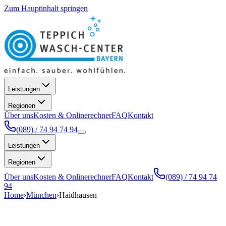
Zum Hauptinhalt springen
Leistungen
Regionen
Über uns
Kosten & Onlinerechner
FAQ
Kontakt
(089) / 74 94 74 94
Leistungen
Regionen
Über uns
Kosten & Onlinerechner
FAQ
Kontakt
(089) / 74 94 74
94
Home
›
München
›
Haidhausen