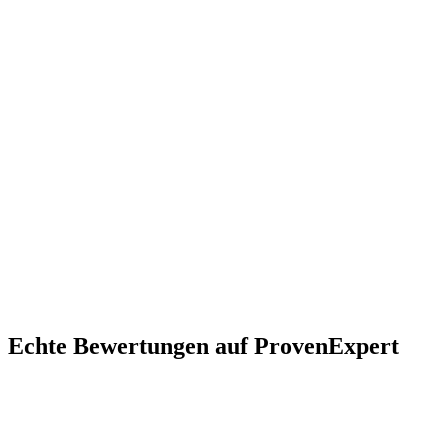
81541
81543
81667
81669
Wienerplatz
Franzosenviertel
Rosenheimer
Platz
Ostbahnhof
Orleansstraße
Pariser
Platz
Preysingstraße
Wörthstraße
Echte Bewertungen auf ProvenExpert