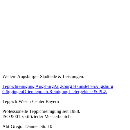
Ja! Wir reinigen auch Teppiche für Büros, Hotels, Praxen und
andere Gewerbebetriebe in Königsbrunn und dem gesamten
Augsburger Raum. Sprechen Sie uns für ein individuelles Angebot
an.
Weitere Augsburger Stadtteile & Leistungen:
Teppichreinigung Augsburg
Augsburg Haunstetten
Augsburg
Göggingen
Orientteppich-Reinigung
Liefergebiete & PLZ
Teppich-Wasch-Center Bayern
Professionelle Teppichreinigung seit 1988.
ISO 9001 zertifizierter Meisterbetrieb.
Abt-Gregor-Danner-Str. 10