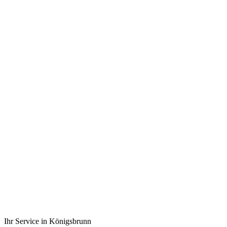
ISO 9001
Zertifiziert
Top-Bewertungen
auf ProvenExpert
PLZ 86343
Landkreis Augsburg
Seit 1988
Meisterbetrieb
Ihr Service in Königsbrunn