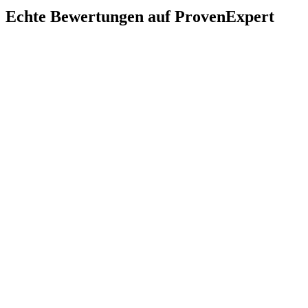
Echte Bewertungen auf ProvenExpert
Wie schnell können Sie in Königsbrunn abholen?
Geben Sie Ihre PLZ 86343 im Preiskalkulator ein – der nächste
verfügbare Abholtermin wird direkt angezeigt. Königsbrunn liegt
südlich von Augsburg und wird auf unserer festen Tour durch den