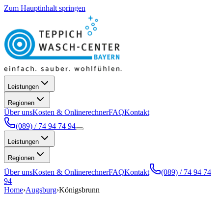
Zum Hauptinhalt springen
Leistungen
Regionen
Über uns
Kosten & Onlinerechner
FAQ
Kontakt
(089) / 74 94 74 94
Leistungen
Regionen
Über uns
Kosten & Onlinerechner
FAQ
Kontakt
(089) / 74 94 74
94
Home
›
Augsburg
›
Königsbrunn