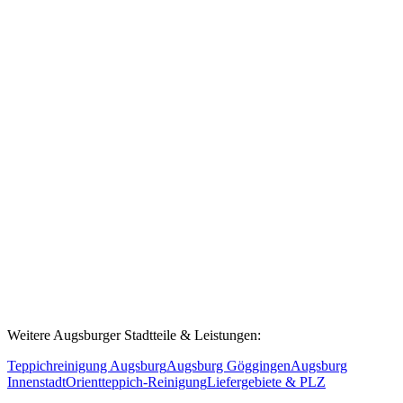
Die Kosten richten sich nach Ihrer Postleitzahl. Einfach PLZ im
Preiskalkulator eingeben – alle Kosten werden transparent
ausgewiesen. Keine versteckten Gebühren.
Fahren Sie auch ins angrenzende Königsbrunn oder
Bobingen?
Ja! Wir bedienen neben Haunstetten auch Königsbrunn (86343),
Bobingen (86399) und Stadtbergen (86391). Einfach Ihre PLZ im
Kalkulator eingeben, um den nächsten Termin zu sehen.
Weitere Augsburger Stadtteile & Leistungen:
Teppichreinigung Augsburg
Augsburg Göggingen
Augsburg
Innenstadt
Orientteppich-Reinigung
Liefergebiete & PLZ