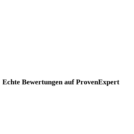
ISO 9001 zertifizierter Fachbetrieb – Qualität seit 1988
Alle Teppicharten: Orient, modern, Auslegware
Über 50.000 zufriedene Kunden in Bayern
Echte Bewertungen auf ProvenExpert