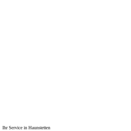
ISO 9001
Zertifiziert
Top-Bewertungen
auf ProvenExpert
PLZ 86179
Haunstetten & Umgebung
Seit 1988
Meisterbetrieb
Ihr Service in Haunstetten