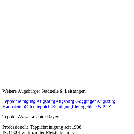
Bobingen?
Ja! Wir reinigen auch Teppiche für Büros, Hotels, Praxen und
Gewerbebetriebe in Bobingen und dem gesamten Landkreis
Augsburg – passend zur traditionsreichen Industriegeschichte der
Stadt an der Wertach. Sprechen Sie uns für ein individuelles
Angebot an.
Weitere Augsburger Stadtteile & Leistungen:
Teppichreinigung Augsburg
Augsburg Göggingen
Augsburg
Haunstetten
Orientteppich-Reinigung
Liefergebiete & PLZ
Teppich-Wasch-Center Bayern
Professionelle Teppichreinigung seit 1988.
ISO 9001 zertifizierter Meisterbetrieb.