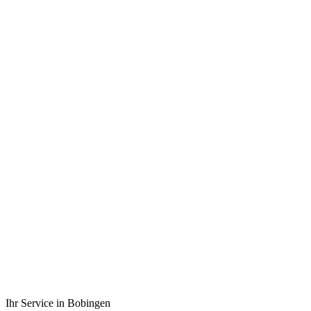
ISO 9001
Zertifiziert
Top-Bewertungen
auf ProvenExpert
PLZ 86399
Bobingen & Umland
Seit 1988
Meisterbetrieb
Ihr Service in Bobingen