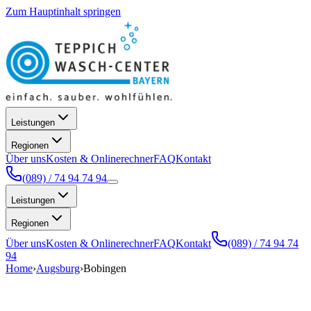
Zum Hauptinhalt springen
Leistungen
Regionen
Über uns
Kosten & Onlinerechner
FAQ
Kontakt
(089) / 74 94 74 94
Leistungen
Regionen
Über uns
Kosten & Onlinerechner
FAQ
Kontakt
(089) / 74 94 74
94
Home
›
Augsburg
›
Bobingen