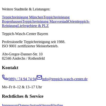
Weitere Stadtteile & Leistungen:
Teppichreinigung München
Teppichreinigung
Bogenhausen
Teppichreinigung Maxvorstadt
Orientteppich-
Reinigung
Liefergebiete & PLZ
Teppich-Wasch-Center Bayern
Professionelle Teppichreinigung seit 1988.
ISO 9001 zertifizierter Meisterbetrieb.
Abt-Gregor-Danner-Str. 10
82346 Andechs / Rothenfeld
Kontakt
(089) / 74 94 74 94
info@teppich-wasch-center.de
Mo–Fr 8–12 & 13–17 Uhr
Rechtliches & Service
Impressum
Datenschutzerklärung
Häufige