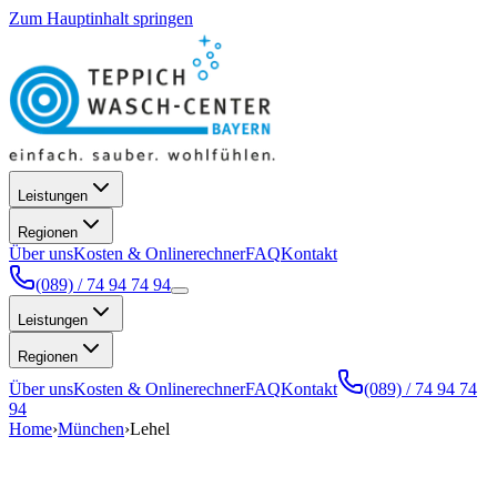
Zum Hauptinhalt springen
Leistungen
Regionen
Über uns
Kosten & Onlinerechner
FAQ
Kontakt
(089) / 74 94 74 94
Leistungen
Regionen
Über uns
Kosten & Onlinerechner
FAQ
Kontakt
(089) / 74 94 74
94
Home
›
München
›
Lehel