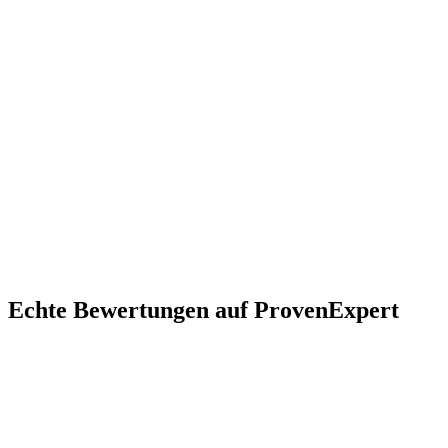
80538 München-Lehel
Maximilianstraße
Englischer
Garten
Eisbach
Thierschstraße
Steinsdorfstraße
Maximilianeum
St.-
Anna-Platz
Innere Wiener Straße
Echte Bewertungen auf ProvenExpert