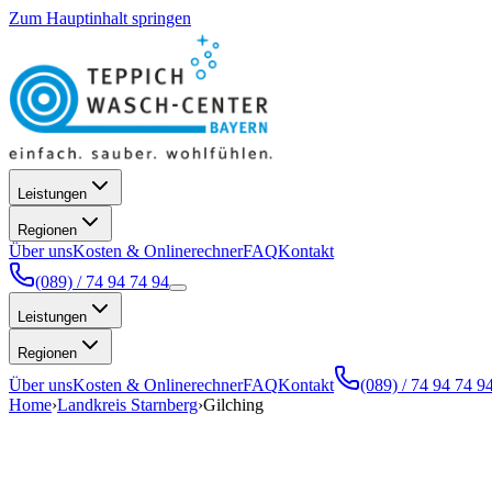
Zum Hauptinhalt springen
Leistungen
Regionen
Über uns
Kosten & Onlinerechner
FAQ
Kontakt
(089) / 74 94 74 94
Leistungen
Regionen
Über uns
Kosten & Onlinerechner
FAQ
Kontakt
(089) / 74 94 74 9
Home
›
Landkreis Starnberg
›
Gilching