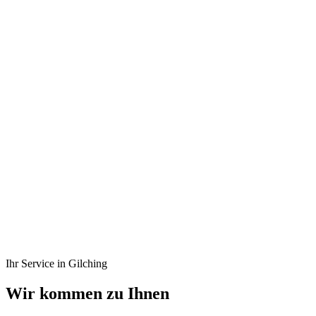
ISO 9001
Zertifiziert
Top-Bewertungen
auf ProvenExpert
PLZ 82205
Abholung Di + Fr
Seit 1988
Meisterbetrieb
Ihr Service in Gilching
Wir kommen zu Ihnen