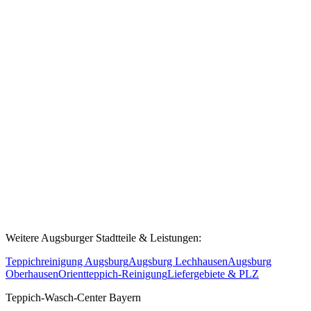
Gebühren.
Reinigen Sie auch Teppiche für Gewerbe und
Industrie in Gersthofen?
Ja! Gersthofen ist ein bedeutender Wirtschaftsstandort mit Industrie
am Lech. Wir reinigen Teppiche für Büros, Hotels, Praxen und
Gewerbebetriebe in Gersthofen und dem gesamten Landkreis
Augsburg. Sprechen Sie uns für ein individuelles Angebot an.
Weitere Augsburger Stadtteile & Leistungen:
Teppichreinigung Augsburg
Augsburg Lechhausen
Augsburg
Oberhausen
Orientteppich-Reinigung
Liefergebiete & PLZ
Teppich-Wasch-Center Bayern