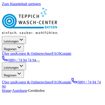
Zum Hauptinhalt springen
Leistungen
Regionen
Über uns
Kosten & Onlinerechner
FAQ
Kontakt
(089) / 74 94 74 94
Leistungen
Regionen
Über uns
Kosten & Onlinerechner
FAQ
Kontakt
(089) / 74 94 74
94
Home
›
Augsburg
›
Gersthofen