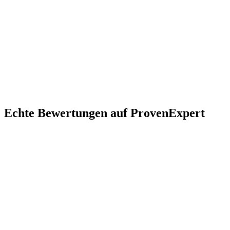
Alle Teppicharten – vom Läufer bis zum Großformat
Auch für Gewerbe & Industrie am Wirtschaftsstandort Gersthofen
Echte Bewertungen auf ProvenExpert