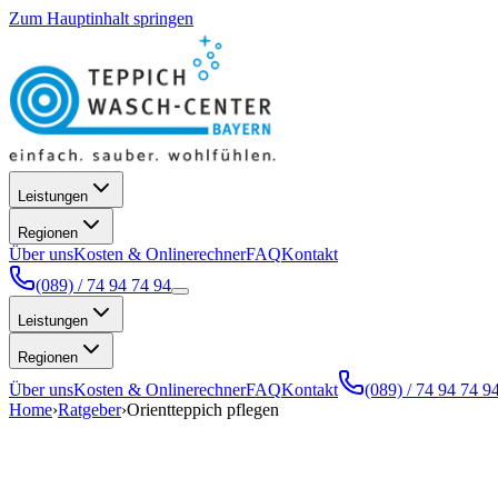
Zum Hauptinhalt springen
Leistungen
Regionen
Über uns
Kosten & Onlinerechner
FAQ
Kontakt
(089) / 74 94 74 94
Leistungen
Regionen
Über uns
Kosten & Onlinerechner
FAQ
Kontakt
(089) / 74 94 74 9
Home
›
Ratgeber
›
Orientteppich pflegen