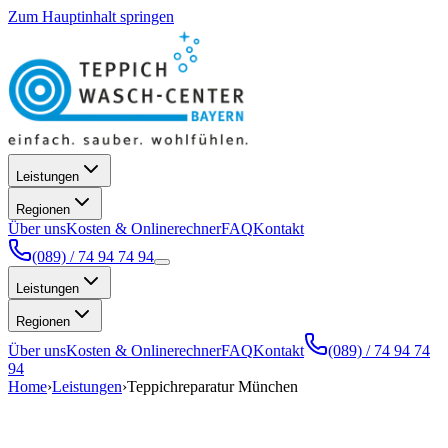
Zum Hauptinhalt springen
Leistungen
Regionen
Über uns
Kosten & Onlinerechner
FAQ
Kontakt
(089) / 74 94 74 94
Leistungen
Regionen
Über uns
Kosten & Onlinerechner
FAQ
Kontakt
(089) / 74 94 74
94
Home
›
Leistungen
›
Teppichreparatur München