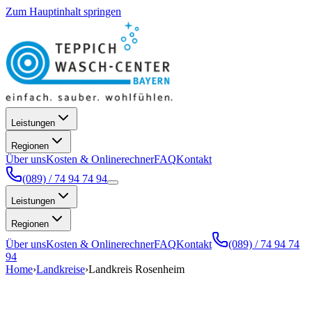
Zum Hauptinhalt springen
Leistungen
Regionen
Über uns
Kosten & Onlinerechner
FAQ
Kontakt
(089) / 74 94 74 94
Leistungen
Regionen
Über uns
Kosten & Onlinerechner
FAQ
Kontakt
(089) / 74 94 74
94
Home
›
Landkreise
›
Landkreis Rosenheim