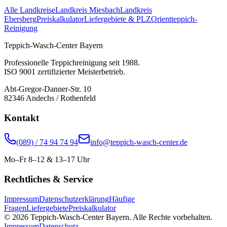
Alle Landkreise
Landkreis Miesbach
Landkreis
Ebersberg
Preiskalkulator
Liefergebiete & PLZ
Orientteppich-
Reinigung
Teppich-Wasch-Center Bayern
Professionelle Teppichreinigung seit 1988.
ISO 9001 zertifizierter Meisterbetrieb.
Abt-Gregor-Danner-Str. 10
82346 Andechs / Rothenfeld
Kontakt
(089) / 74 94 74 94
info@teppich-wasch-center.de
Mo–Fr 8–12 & 13–17 Uhr
Rechtliches & Service
Impressum
Datenschutzerklärung
Häufige
Fragen
Liefergebiete
Preiskalkulator
© 2026 Teppich-Wasch-Center Bayern. Alle Rechte vorbehalten.
Impressum
Datenschutz