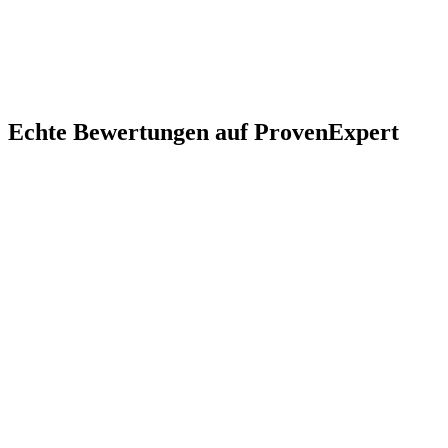
Rosenheim
Bad Aibling
Kolbermoor
Bruckmühl
Stephanskirchen
Au
in der Hallertau
Tuntenhausen
Großkarolinenfeld
Frasdorf
Vogtareuth
Echte Bewertungen auf ProvenExpert