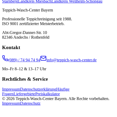
Starnberg
Landkreis Miesbach
Landkreis Weilheim-Schongau
Teppich-Wasch-Center Bayern
Professionelle Teppichreinigung seit 1988.
ISO 9001 zertifizierter Meisterbetrieb.
Abt-Gregor-Danner-Str. 10
82346 Andechs / Rothenfeld
Kontakt
(089) / 74 94 74 94
info@teppich-wasch-center.de
Mo–Fr 8–12 & 13–17 Uhr
Rechtliches & Service
Impressum
Datenschutzerklärung
Häufige
Fragen
Liefergebiete
Preiskalkulator
© 2026 Teppich-Wasch-Center Bayern. Alle Rechte vorbehalten.
Impressum
Datenschutz