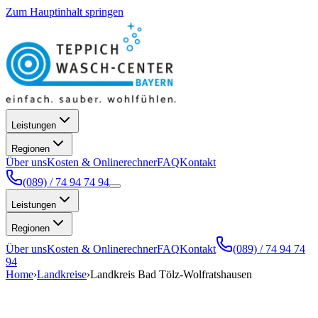
Zum Hauptinhalt springen
Leistungen
Regionen
Über uns
Kosten & Onlinerechner
FAQ
Kontakt
(089) / 74 94 74 94
Leistungen
Regionen
Über uns
Kosten & Onlinerechner
FAQ
Kontakt
(089) / 74 94 74
94
Home
›
Landkreise
›
Landkreis Bad Tölz-Wolfratshausen