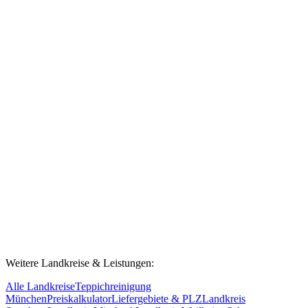
Ja, wir reinigen Teppiche jeder Art und Größe – auch für
Gewerbebetriebe, Hotels und Ferienhäuser. Bitte kontaktieren Sie
uns für ein individuelles Angebot bei größeren Mengen.
Reinigen Sie auch Allergiker-Teppiche mit
Milbenschutz-Behandlung?
Ja. Wir bieten auf Wunsch eine Acarosan-Milbenschutz-Behandlung
nach der Reinigung an. Besonders empfehlenswert für Haushalte
mit Allergikern oder Kindern.
Weitere Landkreise & Leistungen:
Alle Landkreise
Teppichreinigung
München
Preiskalkulator
Liefergebiete & PLZ
Landkreis