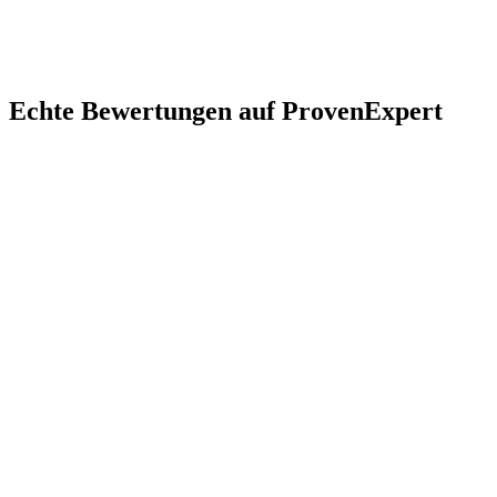
Bad
Tölz
Wolfratshausen
Geretsried
Lenggries
Dietramszell
Egling
Beuerber
Echte Bewertungen auf ProvenExpert
Wie schnell können Sie im Landkreis Bad Tölz-